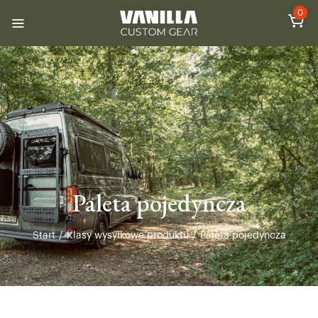
0
Paleta pojedyncza
Start
/
Klasy wysyłkowe produktu
/
Paleta pojedyncza