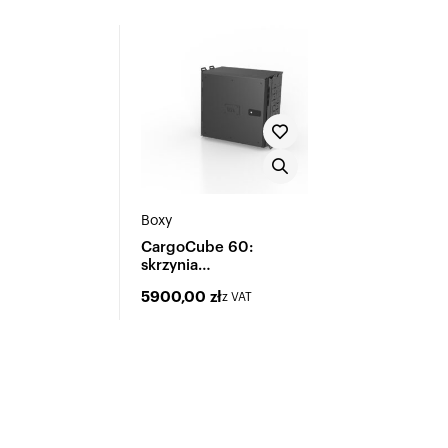
Boxy
CargoCube 60:
skrzynia
wielofunkcyjna
5900,00
zł
z VAT