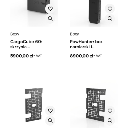
Boxy
Boxy
CargoCube 60:
PowHunter: box
skrzynia
narciarski i
wielofunkcyjna
wielofunkcyjny
5900,00
zł
8900,00
zł
z VAT
z VAT