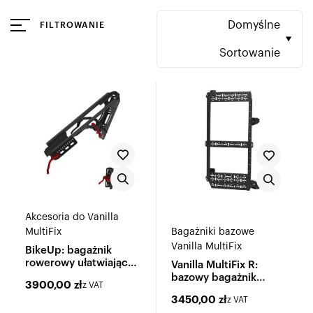
Domyślne
FILTROWANIE
Sortowanie
Akcesoria do Vanilla
MultiFix
Bagażniki bazowe
Vanilla MultiFix
BikeUp: bagażnik
rowerowy ułatwiający
Vanilla MultiFix R:
załadunek e-bike'ów
bazowy bagażnik
3900,00
zł
z VAT
wielofunkcyjny
3450,00
zł
z VAT