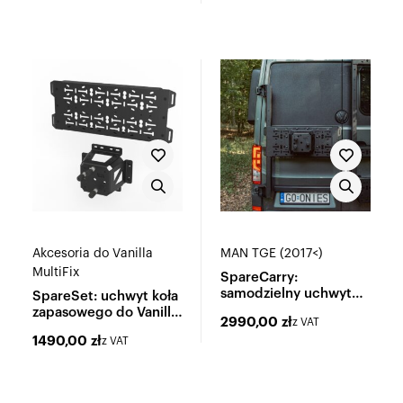
Akcesoria do Vanilla
MAN TGE (2017<)
MultiFix
SpareCarry:
samodzielny uchwyt
SpareSet: uchwyt koła
koła zapasowego
zapasowego do Vanilla
2990,00
zł
z VAT
MultiFix
1490,00
zł
z VAT