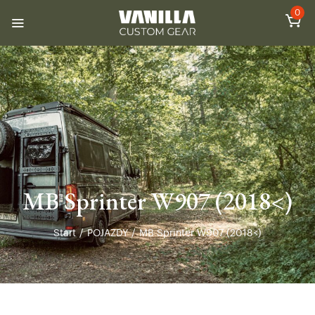
0
MB Sprinter W907 (2018<)
Start
/
POJAZDY
/
MB Sprinter W907 (2018<)