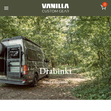
0
Drabinki
Start
/
Drabinki