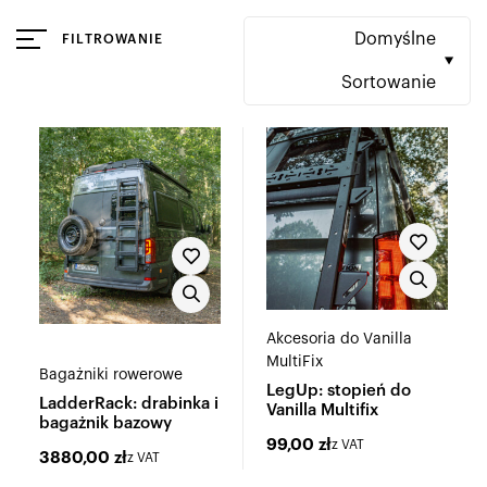
Domyślne
FILTROWANIE
Sortowanie
Akcesoria do Vanilla
MultiFix
Bagażniki rowerowe
LegUp: stopień do
LadderRack: drabinka i
Vanilla Multifix
bagażnik bazowy
99,00
zł
z VAT
3880,00
zł
z VAT