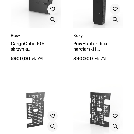
Boxy
Boxy
CargoCube 60:
PowHunter: box
skrzynia
narciarski i
wielofunkcyjna
wielofunkcyjny
5900,00
zł
8900,00
zł
z VAT
z VAT