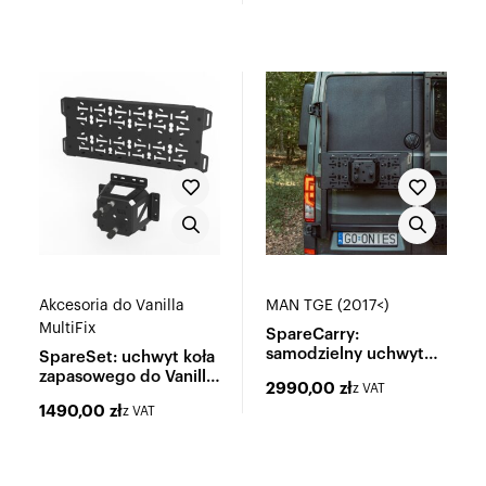
Akcesoria do Vanilla
MAN TGE (2017<)
MultiFix
SpareCarry:
samodzielny uchwyt
SpareSet: uchwyt koła
koła zapasowego
zapasowego do Vanilla
2990,00
zł
z VAT
MultiFix
1490,00
zł
z VAT