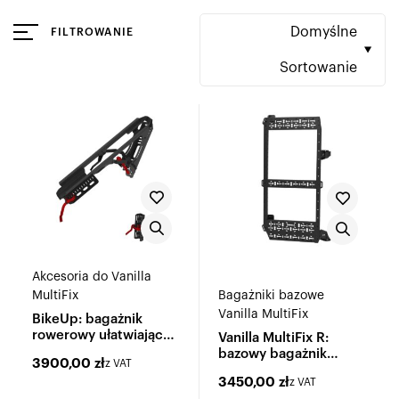
Domyślne
FILTROWANIE
Sortowanie
Akcesoria do Vanilla
MultiFix
Bagażniki bazowe
Vanilla MultiFix
BikeUp: bagażnik
rowerowy ułatwiający
Vanilla MultiFix R:
załadunek e-bike'ów
bazowy bagażnik
3900,00
zł
z VAT
wielofunkcyjny
3450,00
zł
z VAT