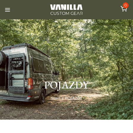
0
POJAZDY
Start
/
POJAZDY