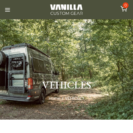
0
VEHICLES
Home
/
VEHICLES