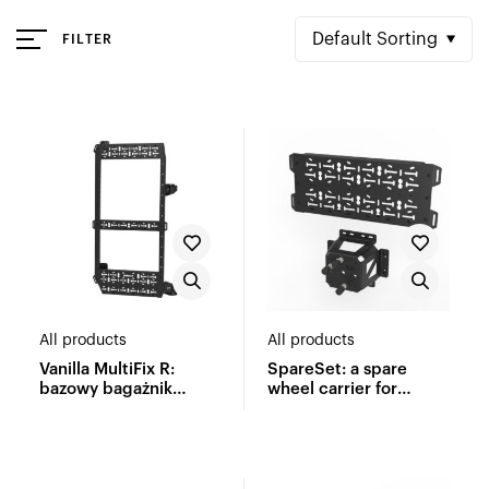
Default Sorting
FILTER
All products
All products
Vanilla MultiFix R:
SpareSet: a spare
bazowy bagażnik
wheel carrier for
wielofunkcyjny
Vanilla MultiFix