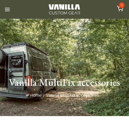
0
Vanilla MultiFix accessories
Home
/
Vanilla MultiFix accessories