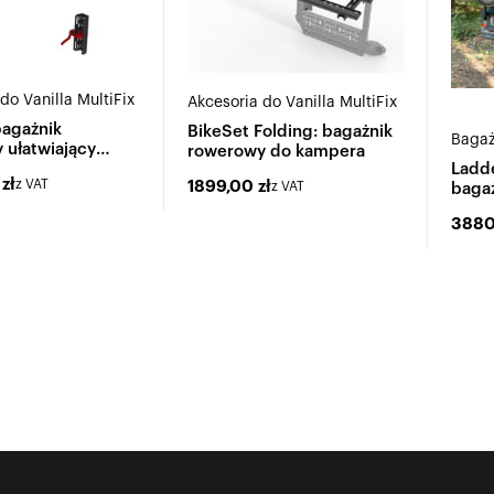
do Vanilla MultiFix
Akcesoria do Vanilla MultiFix
bagażnik
BikeSet Folding: bagażnik
Bagaż
 ułatwiający
rowerowy do kampera
 e-bike'ów
Ladde
0
zł
z VAT
1899,00
zł
z VAT
baga
388