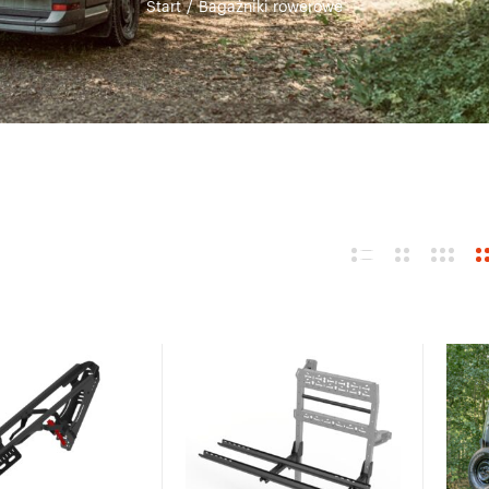
Start
/
Bagażniki rowerowe