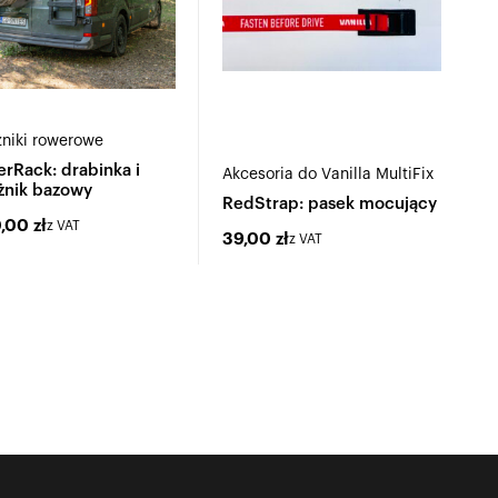
niki rowerowe
rRack: drabinka i
Akcesoria do Vanilla MultiFix
żnik bazowy
RedStrap: pasek mocujący
0,00
zł
z VAT
39,00
zł
z VAT