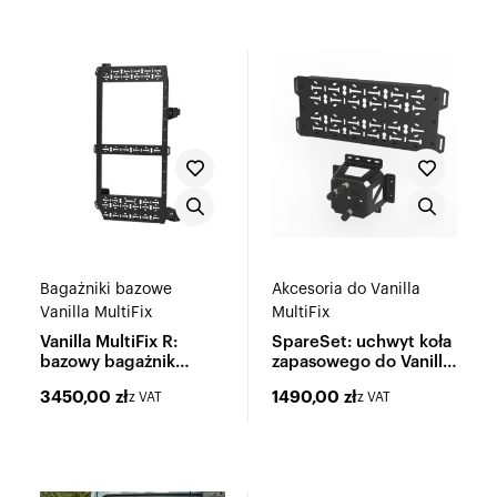
Bagażniki bazowe
Akcesoria do Vanilla
Vanilla MultiFix
MultiFix
Vanilla MultiFix R:
SpareSet: uchwyt koła
bazowy bagażnik
zapasowego do Vanilla
wielofunkcyjny
MultiFix
3450,00
zł
1490,00
zł
z VAT
z VAT