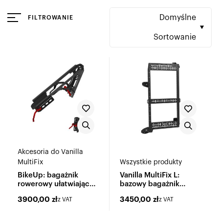
Domyślne
FILTROWANIE
Sortowanie
Akcesoria do Vanilla
MultiFix
Wszystkie produkty
BikeUp: bagażnik
Vanilla MultiFix L:
rowerowy ułatwiający
bazowy bagażnik
załadunek e-bike'ów
wielofunkcyjny
3900,00
zł
3450,00
zł
z VAT
z VAT