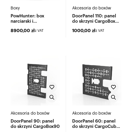
Boxy
Akcesoria do boxów
PowHunter: box
DoorPanel 110: panel
narciarski i
do skrzyni CargoBox
wielofunkcyjny
110
8900,00
zł
1000,00
zł
z VAT
z VAT
Akcesoria do boxów
Akcesoria do boxów
DoorPanel 90: panel
DoorPanel 60: panel
do skrzyni CargoBox90
do skrzyni CargoCube
60