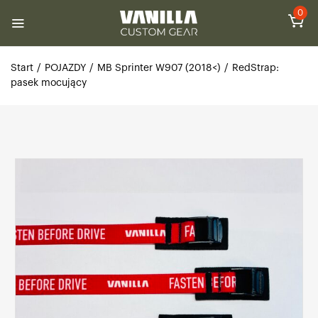
0
Start
/
POJAZDY
/
MB Sprinter W907 (2018<)
/
RedStrap:
pasek mocujący