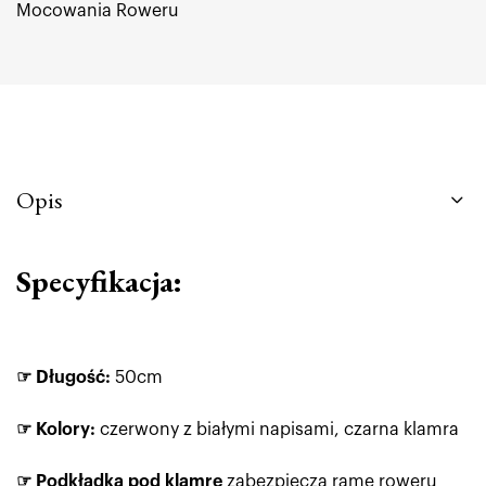
Mocowania Roweru
Opis
Specyfikacja:
☞ Długość:
50cm
☞ Kolory:
czerwony z białymi napisami, czarna klamra
☞ Podkładka pod klamrę
zabezpiecza ramę roweru