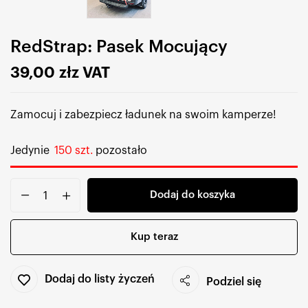
RedStrap: Pasek Mocujący
39,00
zł
z VAT
Zamocuj i zabezpiecz ładunek na swoim kamperze!
Jedynie
150 szt.
pozostało
Dodaj do koszyka
Kup teraz
Dodaj do listy życzeń
Podziel się