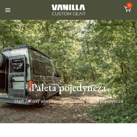
0
Paleta pojedyncza
Start
/
Klasy wysyłkowe produktu
/
Paleta pojedyncza