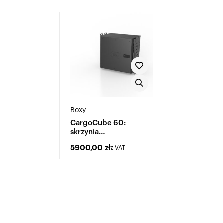
Boxy
CargoCube 60:
skrzynia
wielofunkcyjna
5900,00
zł
z VAT