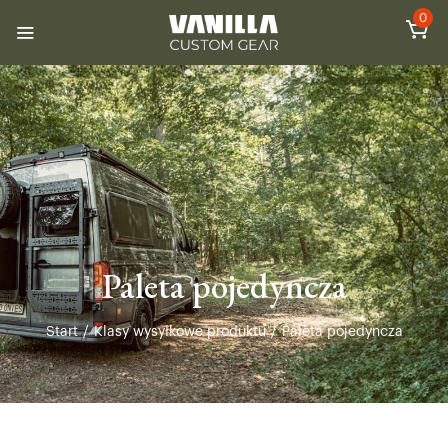
0
Paleta pojedyncza
Start
/
Klasy wysyłkowe produktu
/
Paleta pojedyncza