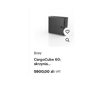
Boxy
CargoCube 60:
skrzynia
wielofunkcyjna
5900,00
zł
z VAT