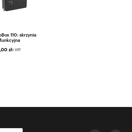
Box 110: skrzynia
funkcyjna
0,00
zł
z VAT