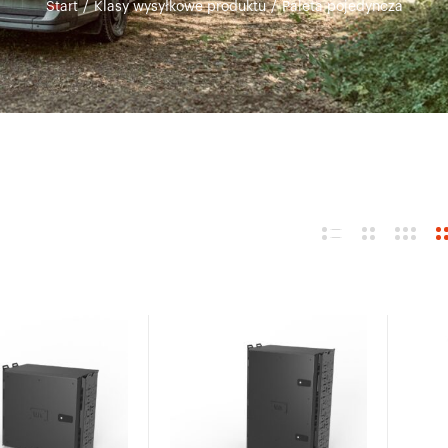
Start
/
Klasy wysyłkowe produktu
/
Paleta pojedyncza