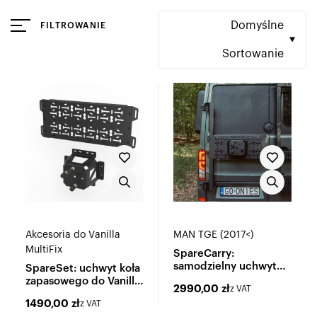
Domyślne
FILTROWANIE
Sortowanie
Akcesoria do Vanilla
MAN TGE (2017<)
MultiFix
SpareCarry:
samodzielny uchwyt
SpareSet: uchwyt koła
koła zapasowego
zapasowego do Vanilla
2990,00
zł
z VAT
MultiFix
1490,00
zł
z VAT