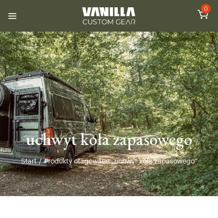
0
uchwyt koła zapasowego
Start
/
Produkty otagowane „uchwyt koła zapasowego”