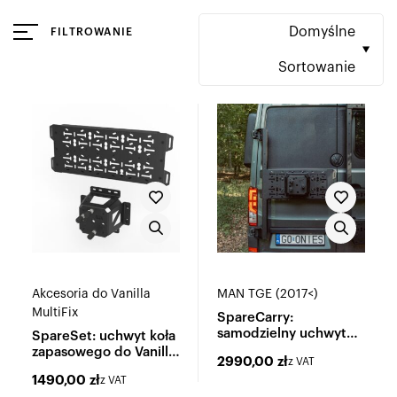
Domyślne
FILTROWANIE
Sortowanie
Akcesoria do Vanilla
MAN TGE (2017<)
MultiFix
SpareCarry:
samodzielny uchwyt
SpareSet: uchwyt koła
koła zapasowego
zapasowego do Vanilla
2990,00
zł
z VAT
MultiFix
1490,00
zł
z VAT