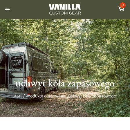
0
uchwyt koła zapasowego
Start
/
Produkty otagowane „uchwyt koła zapasowego”