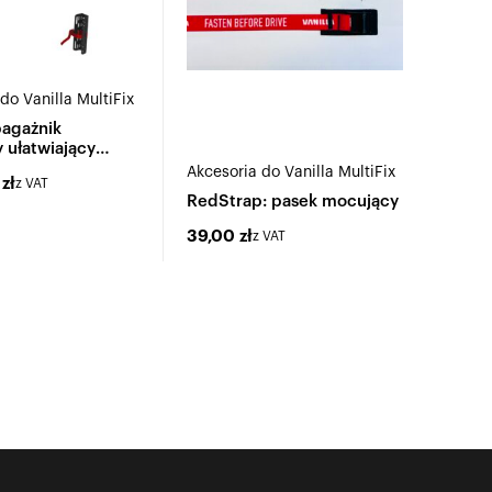
do Vanilla MultiFix
bagażnik
 ułatwiający
 e-bike'ów
Akcesoria do Vanilla MultiFix
0
zł
z VAT
RedStrap: pasek mocujący
39,00
zł
z VAT