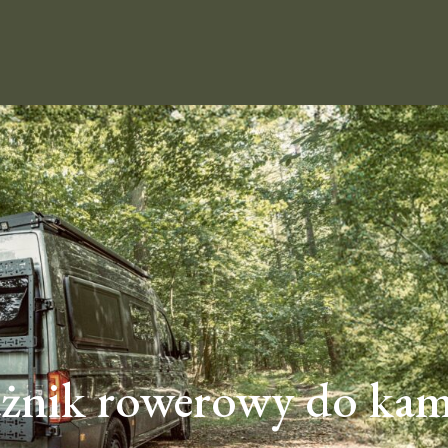
żnik rowerowy do ka