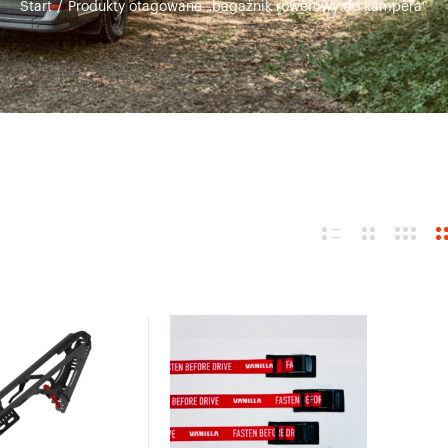
Start
/
Produkty otagowane „bagażnik rowerowy do kampera”