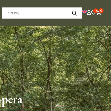
0
1
mpera