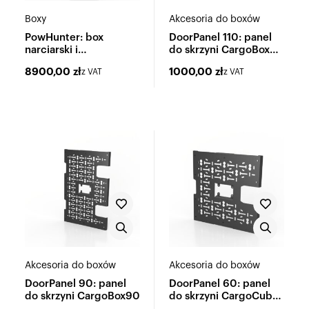
Boxy
Akcesoria do boxów
PowHunter: box
DoorPanel 110: panel
narciarski i
do skrzyni CargoBox
wielofunkcyjny
110
8900,00
zł
1000,00
zł
z VAT
z VAT
Akcesoria do boxów
Akcesoria do boxów
DoorPanel 90: panel
DoorPanel 60: panel
do skrzyni CargoBox90
do skrzyni CargoCube
60