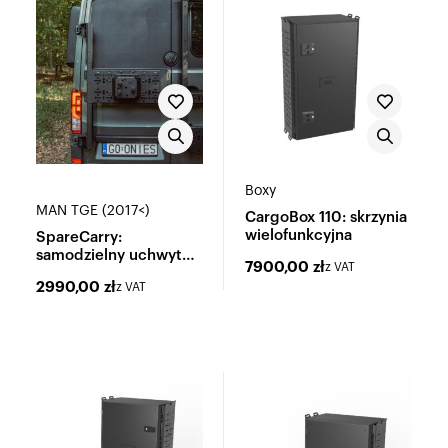
Boxy
MAN TGE (2017<)
CargoBox 110: skrzynia
wielofunkcyjna
SpareCarry:
samodzielny uchwyt
7900,00
zł
z VAT
koła zapasowego
2990,00
zł
z VAT