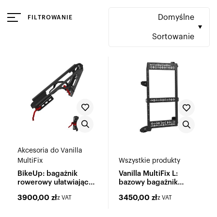
Domyślne
FILTROWANIE
Sortowanie
Akcesoria do Vanilla
MultiFix
Wszystkie produkty
BikeUp: bagażnik
Vanilla MultiFix L:
rowerowy ułatwiający
bazowy bagażnik
załadunek e-bike'ów
wielofunkcyjny
3900,00
zł
3450,00
zł
z VAT
z VAT