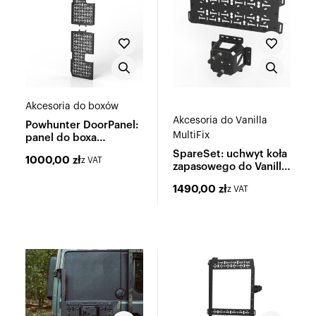
Akcesoria do boxów
Akcesoria do Vanilla
Powhunter DoorPanel:
MultiFix
panel do boxa
Powhunter
SpareSet: uchwyt koła
1000,00
zł
z VAT
zapasowego do Vanilla
MultiFix
1490,00
zł
z VAT