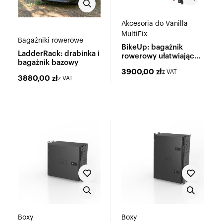
Akcesoria do Vanilla
MultiFix
Bagażniki rowerowe
BikeUp: bagażnik
LadderRack: drabinka i
rowerowy ułatwiający
bagażnik bazowy
załadunek e-bike'ów
3900,00
zł
z VAT
3880,00
zł
z VAT
Boxy
Boxy