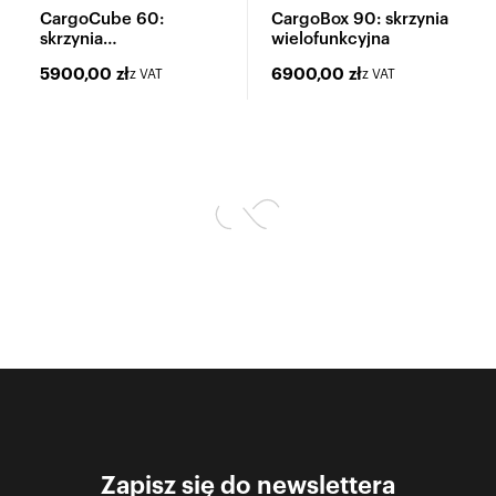
CargoCube 60:
CargoBox 90: skrzynia
skrzynia
wielofunkcyjna
wielofunkcyjna
5900,00
zł
6900,00
zł
z VAT
z VAT
Zapisz się do newslettera