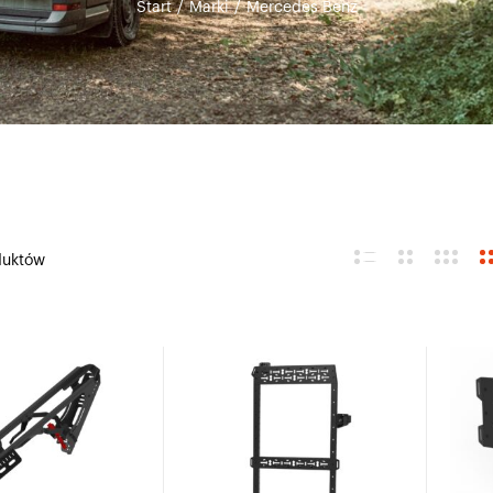
Start
/
Marki
/
Mercedes Benz
duktów