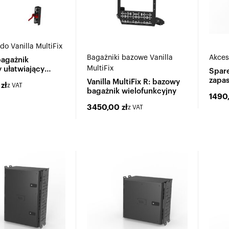
do Vanilla MultiFix
Bagażniki bazowe Vanilla
Akces
bagażnik
MultiFix
 ułatwiający
Spare
 e-bike'ów
zapas
Vanilla MultiFix R: bazowy
0
zł
z VAT
Multi
bagażnik wielofunkcyjny
1490
3450,00
zł
z VAT