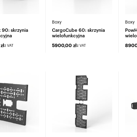
Boxy
Boxy
 90: skrzynia
CargoCube 60: skrzynia
PowHu
kcyjna
wielofunkcyjna
wielo
0
zł
5900,00
zł
890
z VAT
z VAT