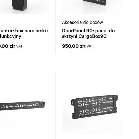
Akcesoria do boxów
nter: box narciarski i
DoorPanel 90: panel do
funkcyjny
skrzyni CargoBox90
0,00
zł
950,00
zł
z VAT
z VAT