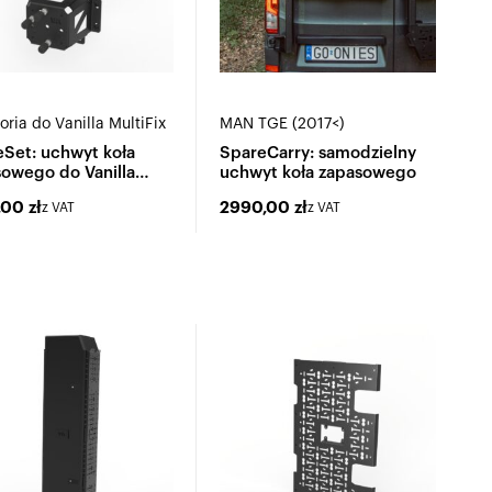
oria do Vanilla MultiFix
MAN TGE (2017<)
Set: uchwyt koła
SpareCarry: samodzielny
owego do Vanilla
uchwyt koła zapasowego
Fix
,00
zł
2990,00
zł
z VAT
z VAT