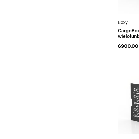
Boxy
CargoBox
wielofun
6900,0