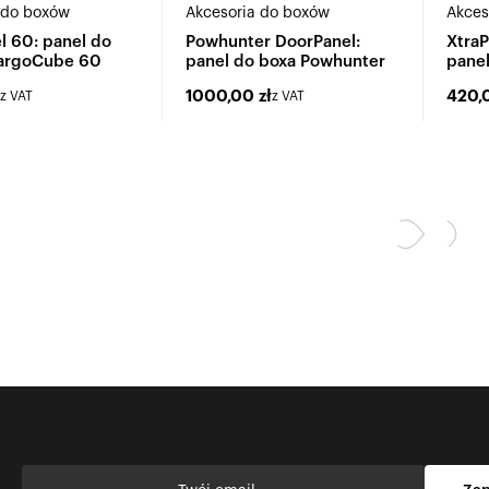
 do boxów
Akcesoria do boxów
Akces
l 60: panel do
Powhunter DoorPanel:
XtraP
CargoCube 60
panel do boxa Powhunter
panel
1000,00
zł
420,
z VAT
z VAT