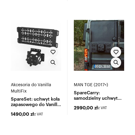
Akcesoria do Vanilla
MAN TGE (2017<)
MultiFix
SpareCarry:
samodzielny uchwyt
SpareSet: uchwyt koła
koła zapasowego
zapasowego do Vanilla
2990,00
zł
z VAT
MultiFix
1490,00
zł
z VAT