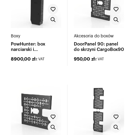
Boxy
Akcesoria do boxów
PowHunter: box
DoorPanel 90: panel
narciarski i
do skrzyni CargoBox90
wielofunkcyjny
8900,00
zł
950,00
zł
z VAT
z VAT