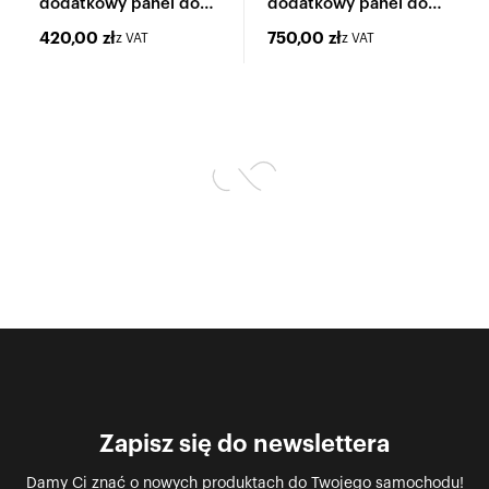
dodatkowy panel do
dodatkowy panel do
Vanilla MultiFix
Vanilla MultiFix
420,00
zł
750,00
zł
z VAT
z VAT
Zapisz się do newslettera
Damy Ci znać o nowych produktach do Twojego samochodu!