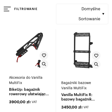
Domyślne
FILTROWANIE
Sortowanie
Akcesoria do Vanilla
MultiFix
Bagażniki bazowe
Vanilla MultiFix
BikeUp: bagażnik
rowerowy ułatwiający
Vanilla MultiFix R:
załadunek e-bike'ów
bazowy bagażnik
3900,00
zł
z VAT
wielofunkcyjny
3450,00
zł
z VAT