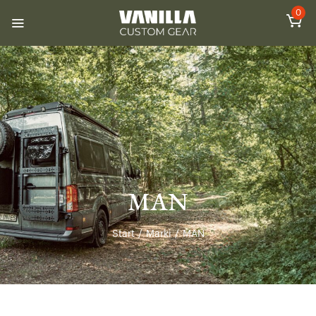
0
MAN
Start
/
Marki
/
MAN