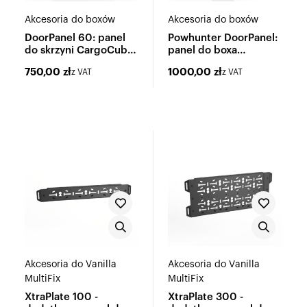
Akcesoria do boxów
Akcesoria do boxów
DoorPanel 60: panel
Powhunter DoorPanel:
do skrzyni CargoCube
panel do boxa
60
Powhunter
750,00
zł
1000,00
zł
z VAT
z VAT
Akcesoria do Vanilla
Akcesoria do Vanilla
MultiFix
MultiFix
XtraPlate 100 -
XtraPlate 300 -