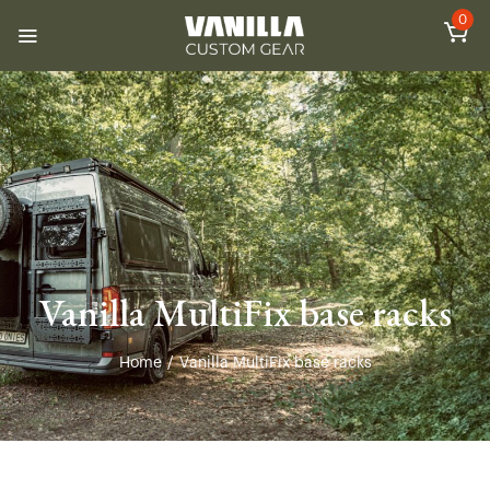
0
Vanilla MultiFix base racks
Home
/
Vanilla MultiFix base racks