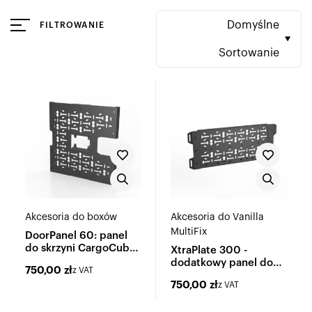
Domyślne
FILTROWANIE
Sortowanie
Akcesoria do boxów
Akcesoria do Vanilla
MultiFix
DoorPanel 60: panel
do skrzyni CargoCube
XtraPlate 300 -
60
dodatkowy panel do
750,00
zł
z VAT
Vanilla MultiFix
750,00
zł
z VAT