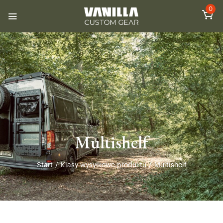
0
Multishelf
Start
/
Klasy wysyłkowe produktu
/
Multishelf