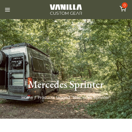
0
Mercedes Sprinter
Home
/
Products tagged “Mercedes Sprinter”