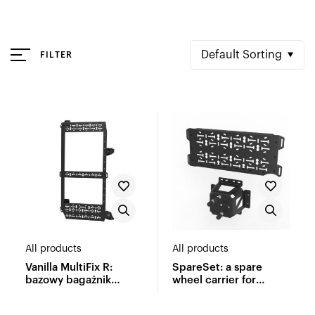
Default Sorting
FILTER
All products
All products
Vanilla MultiFix R:
SpareSet: a spare
bazowy bagażnik
wheel carrier for
wielofunkcyjny
Vanilla MultiFix