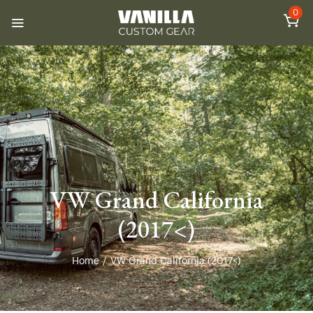
0
VW Grand California
(2017<)
Home
/
VW Grand California (2017<)