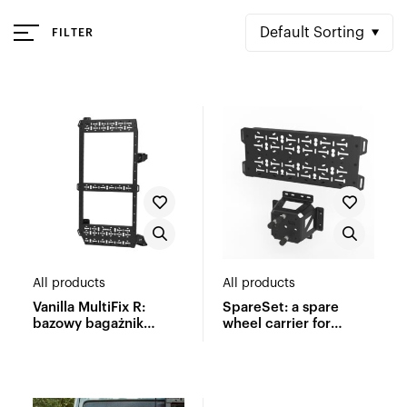
Default Sorting
FILTER
All products
All products
Vanilla MultiFix R:
SpareSet: a spare
bazowy bagażnik
wheel carrier for
wielofunkcyjny
Vanilla MultiFix