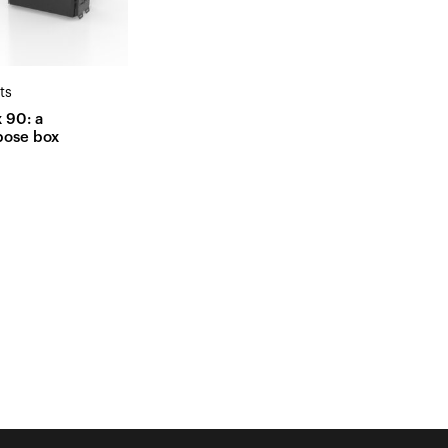
ts
 90: a
pose box