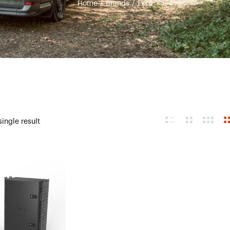
Home
/
Brands
/
Ford
ingle result