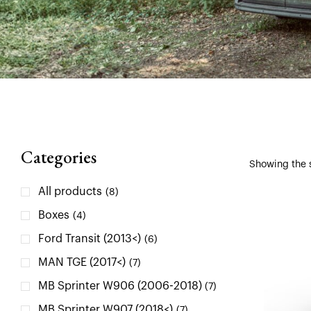
Categories
Showing the s
All products
(8)
Boxes
(4)
Ford Transit (2013<)
(6)
MAN TGE (2017<)
(7)
MB Sprinter W906 (2006-2018)
(7)
MB Sprinter W907 (2018<)
(7)