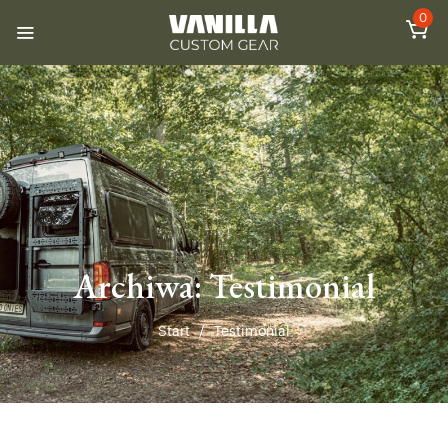
0
Archiwa:
Testimonial
Start
/
Testimonial