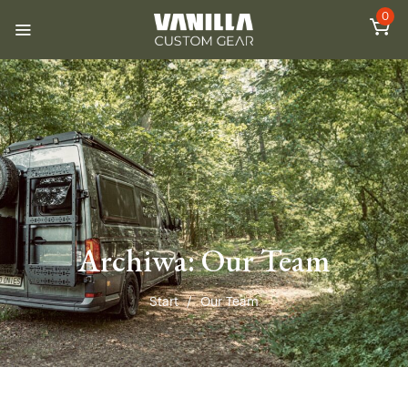
0
Archiwa:
Our Team
Start
/
Our Team