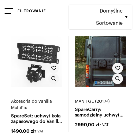
Domyślne
FILTROWANIE
Sortowanie
Akcesoria do Vanilla
MAN TGE (2017<)
MultiFix
SpareCarry:
samodzielny uchwyt
SpareSet: uchwyt koła
koła zapasowego
zapasowego do Vanilla
2990,00
zł
z VAT
MultiFix
1490,00
zł
z VAT