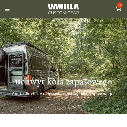
0
uchwyt koła zapasowego
Start
/
Produkty otagowane „uchwyt koła zapasowego”