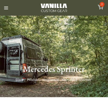
0
Mercedes Sprinter
Start
/
Produkty otagowane „Mercedes Sprinter”