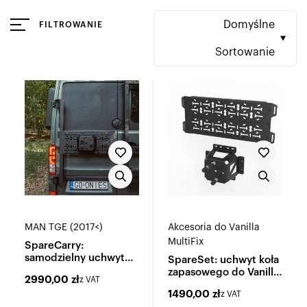
Domyślne
FILTROWANIE
Sortowanie
MAN TGE (2017<)
Akcesoria do Vanilla
MultiFix
SpareCarry:
samodzielny uchwyt
SpareSet: uchwyt koła
koła zapasowego
zapasowego do Vanilla
2990,00
zł
z VAT
MultiFix
1490,00
zł
z VAT