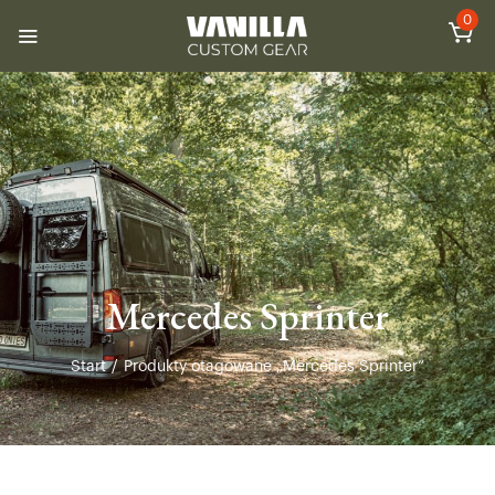
0
Mercedes Sprinter
Start
/
Produkty otagowane „Mercedes Sprinter”