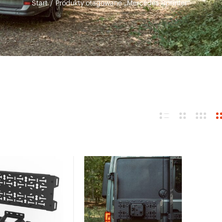
Start
/
Produkty otagowane „Mercedes Sprinter”