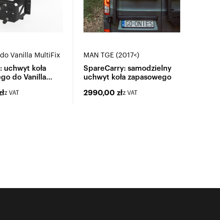
do Vanilla MultiFix
MAN TGE (2017<)
: uchwyt koła
SpareCarry: samodzielny
go do Vanilla
uchwyt koła zapasowego
zł
2990,00
zł
z VAT
z VAT