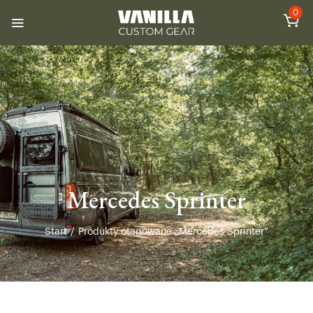
0
Mercedes Sprinter
Start
/
Produkty otagowane „Mercedes Sprinter”