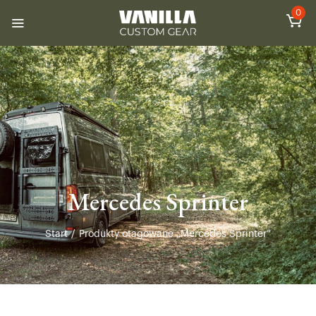
0
Mercedes Sprinter
Start
/
Produkty otagowane „Mercedes Sprinter”