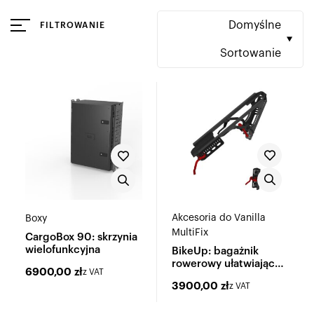
Domyślne
FILTROWANIE
Sortowanie
Akcesoria do Vanilla
Boxy
MultiFix
CargoBox 90: skrzynia
wielofunkcyjna
BikeUp: bagażnik
rowerowy ułatwiający
6900,00
zł
z VAT
załadunek e-bike'ów
3900,00
zł
z VAT