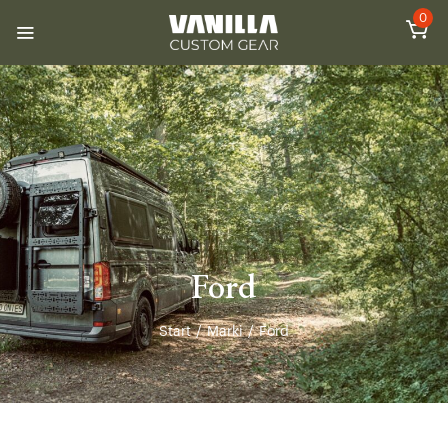
0
Ford
Start
/
Marki
/
Ford